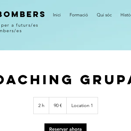
BOMBERS
Inici
Formació
Qui sóc
Histò
per a futurs/es
mbers/es
oaching Grup
90
euros
2 h
2
90 €
Location 1
h
Reservar ahora