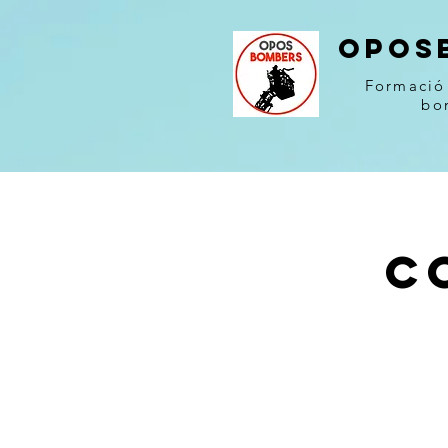
OPOS
Formació 
bo
C