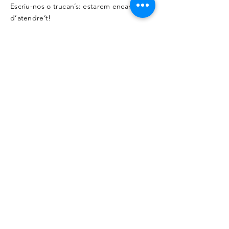
Escriu-nos o trucan’s: estarem encantats
d’atendre’t!
Tel:
669 29 33 25
opb@oposbombers.com
© 2023 para Coach Personal.
Creado con
Wix.com