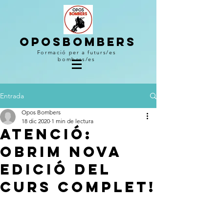
OPOSBOMBERS
Formació per a futurs/es
bombers/es
Entrada
Opos Bombers
18 dic 2020
1 min de lectura
ATENCIÓ:
Obrim nova
edició del
curs complet!