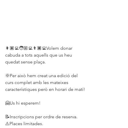
👩🏽‍💻🧑🏼‍💻👨🏾‍💻Volem donar 
cabuda a tots aquells que us heu 
quedat sense plaça.
🌞Per això hem creat una edició del 
curs complet amb les mateixes 
característiques però en horari de matí!
🤗Us hi esperem!
📝Inscripcions per ordre de reserva.
⚠️Places limitades.