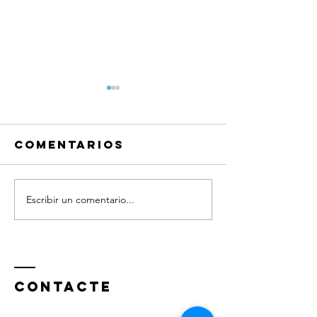
Comentarios
Escribir un comentario...
intensiu
informes
febrer:
personalitzats!
directes
gra!
Contacte